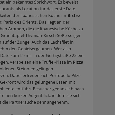
tet ein bekanntes Sprichwort. Es beweist
aurants als Location für das erste Date
hkeiten der libanesischen Küche im
Bistro
 Paris des Orients. Das liegt an der
hen Aromen, die die libanesische Küche zu
r Granatapfel-Thymian-Kirsch-Soße sorgen
auf der Zunge. Auch das Lachsfilet in
enehm den Genießergaumen. Wer also
Date zum L'Emir in der Gertigstraße 23 ein.
ögen, verspeisen eine Trüffel-Pizza im
Pizza
ldenen Steinofen gelingen
zen. Dabei erfreuen sich Portobello-Pilze
. Gekrönt wird das gelungene Essen mit
mbiente entführt Besucher gedanklich nach
r einen kurzen Augenblick, in dem sie sich
s die
Partnersuche
sehr angenehm.