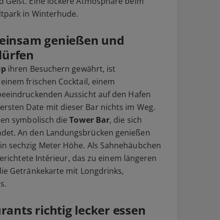
d Geist. Eine lockere Atmosphäre beim
dtpark in Winterhude.
einsam genießen und
lürfen
up
ihren Besuchern gewährt, ist
 einem frischen Cocktail, einem
 beeindruckenden Aussicht auf den Hafen
sten Date mit dieser Bar nichts im Weg.
hlen symbolisch die
Tower Bar
, die sich
ndet. An den Landungsbrücken genießen
in sechzig Meter Höhe. Als Sahnehäubchen
gerichtete Intérieur, das zu einem längeren
die Getränkekarte mit Longdrinks,
s.
ants richtig lecker essen