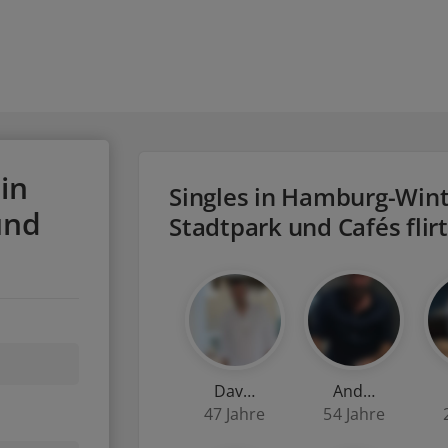
in
Singles in Hamburg-Win
und
Stadtpark und Cafés flir
Dav…
And…
47 Jahre
54 Jahre