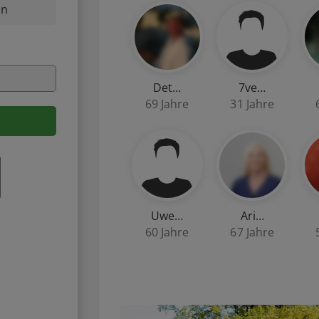
nn
Det…
7ve…
69 Jahre
31 Jahre
Uwe…
Ari…
60 Jahre
67 Jahre