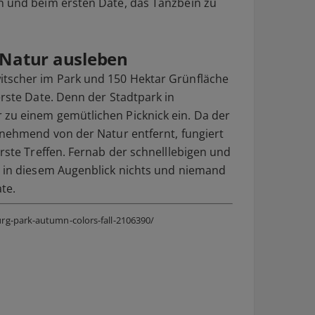
n und beim ersten Date, das Tanzbein zu
 Natur ausleben
itscher im Park und 150 Hektar Grünfläche
erste Date. Denn der Stadtpark in
 zu einem gemütlichen Picknick ein. Da der
zunehmend von der Natur entfernt, fungiert
erste Treffen. Fernab der schnelllebigen und
t in diesem Augenblick nichts und niemand
ate.
rg-park-autumn-colors-fall-2106390/