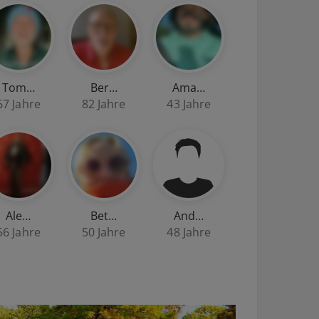
Tom…
Ber…
Ama…
67 Jahre
82 Jahre
43 Jahre
Ale…
Bet…
And…
56 Jahre
50 Jahre
48 Jahre