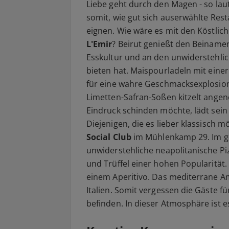
Liebe geht durch den Magen - so lau
somit, wie gut sich auserwählte Rest
eignen. Wie wäre es mit den Köstlic
L'Emir
? Beirut genießt den Beinamen:
Esskultur und an den unwiderstehlic
bieten hat. Maispourladeln mit eine
für eine wahre Geschmacksexplosion 
Limetten-Safran-Soßen kitzelt ang
Eindruck schinden möchte, lädt sein 
Diejenigen, die es lieber klassisch m
Social Club
im Mühlenkamp 29. Im go
unwiderstehliche neapolitanische Piz
und Trüffel einer hohen Popularität
einem Aperitivo. Das mediterrane A
Italien. Somit vergessen die Gäste fü
befinden. In dieser Atmosphäre ist e