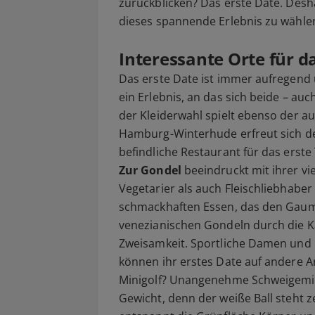
zurückblicken? Das erste Date. Desha
dieses spannende Erlebnis zu wähle
Interessante Orte für d
Das erste Date ist immer aufregend
ein Erlebnis, an das sich beide – a
der Kleiderwahl spielt ebenso der au
Hamburg-Winterhude erfreut sich d
befindliche Restaurant für das erste 
Zur Gondel
beeindruckt mit ihrer vi
Vegetarier als auch Fleischliebhabe
schmackhaften Essen, das den Gaume
venezianischen Gondeln durch die 
Zweisamkeit. Sportliche Damen und 
können ihr erstes Date auf andere A
Minigolf? Unangenehme Schweigeminu
Gewicht, denn der weiße Ball steht z