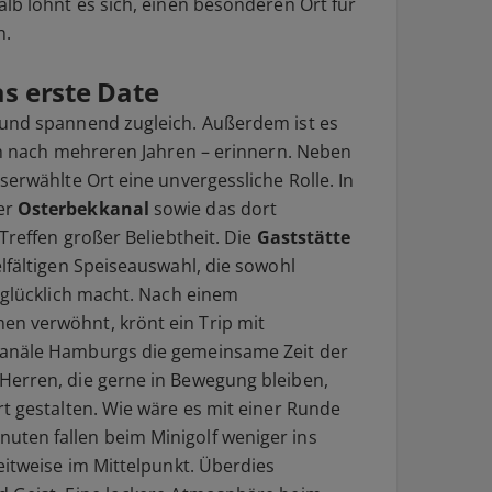
lb lohnt es sich, einen besonderen Ort für
n.
as erste Date
 und spannend zugleich. Außerdem ist es
uch nach mehreren Jahren – erinnern. Neben
serwählte Ort eine unvergessliche Rolle. In
er
Osterbekkanal
sowie das dort
Treffen großer Beliebtheit. Die
Gaststätte
elfältigen Speiseauswahl, die sowohl
r glücklich macht. Nach einem
n verwöhnt, krönt ein Trip mit
Kanäle Hamburgs die gemeinsame Zeit der
Herren, die gerne in Bewegung bleiben,
rt gestalten. Wie wäre es mit einer Runde
ten fallen beim Minigolf weniger ins
eitweise im Mittelpunkt. Überdies