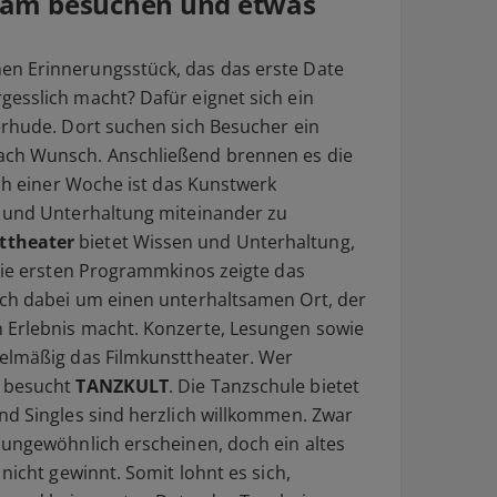
sam besuchen und etwas
n Erinnerungsstück, das das erste Date
esslich macht? Dafür eignet sich ein
erhude. Dort suchen sich Besucher ein
ach Wunsch. Anschließend brennen es die
ach einer Woche ist das Kunstwerk
e und Unterhaltung miteinander zu
ttheater
bietet Wissen und Unterhaltung,
 Die ersten Programmkinos zeigte das
ich dabei um einen unterhaltsamen Ort, der
 Erlebnis macht. Konzerte, Lesungen sowie
gelmäßig das Filmkunsttheater. Wer
, besucht
TANZKULT
. Die Tanzschule bietet
nd Singles sind herzlich willkommen. Zwar
 ungewöhnlich erscheinen, doch ein altes
nicht gewinnt. Somit lohnt es sich,