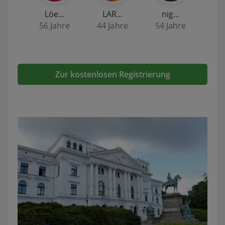
Löe…
LAR…
nig…
56 Jahre
44 Jahre
54 Jahre
Zur kostenlosen Registrierung